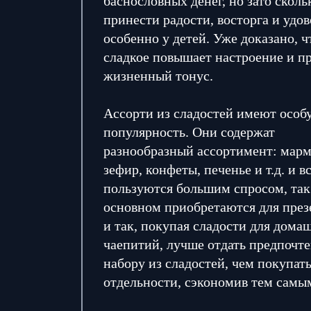
баснословных денег, но зато сколь
принести радости, восторга и удов
особенно у детей. Уже доказано, ч
сладкое повышает настроение и п
жизненный тонус.
Ассорти из сладостей имеют особ
популярность. Они содержат
разнообразный ассортимент: марм
зефир, конфеты, печенье и т.д. и в
пользуются большим спросом, так
основном приобретаются для през
и так, покупая сладости для дома
чаепитий, лучше отдать предпочт
набору из сладостей, чем покупать
отдельности, сэкономив тем самы