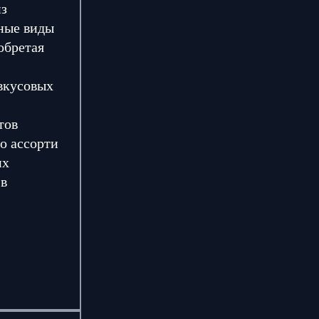
из
зные виды
обретая
вкусовых
тов
о ассорти
их
 в