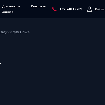
Доставка и
Контакты
Войти
+79160117202
оплата
ладкий букет №24
4