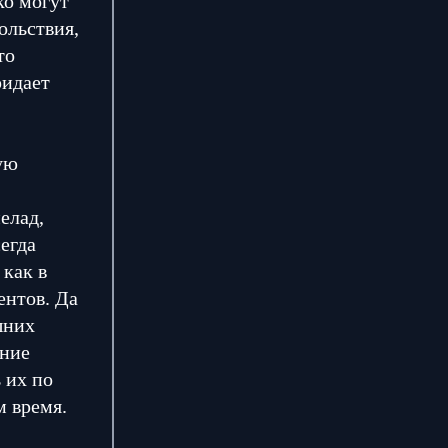
ко могут
ольствия,
то
ридает
ую
елад,
сегда
 как в
ентов. Да
шних
ение
 их по
м время.