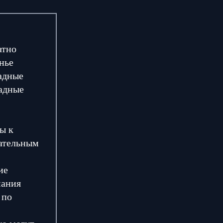
атно
нье
адные
адные
ы к
зательным
ие
мания
 по