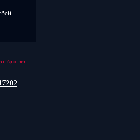
юбой
17202