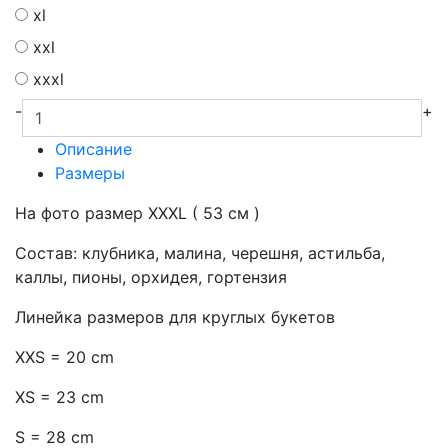
xl
xxl
xxxl
-
+
Описание
Размеры
На фото размер XXXL ( 53 см )
Состав: клубника, малина, черешня, астильба,
каллы, пионы, орхидея, гортензия
Линейка размеров для круглых букетов
XXS = 20 cm
XS = 23 cm
S = 28 cm