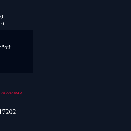
х
)
00
юбой
17202