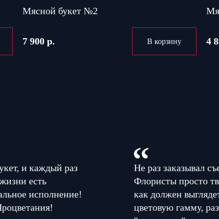
Мясной букет №2
Мя
7 900 р.
4 8
В корзину
укет, и каждый раз
Не раз заказывал съ
 жизни есть
Флористы просто тв
альное исполнение!
как должен выглядет
Процветания!
цветовую гамму, раз