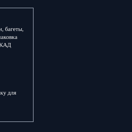
, багеты,
паковка
МКАД
ку для