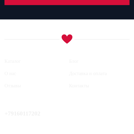
Каталог
Блог
О нас
Доставка и оплата
Отзывы
Контакты
+79160117202