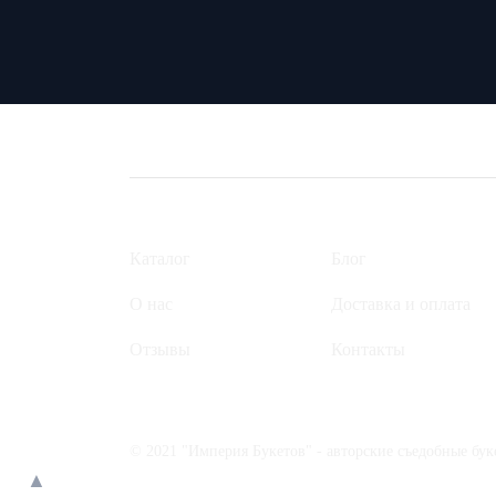
Каталог
Блог
О нас
Доставка и оплата
Отзывы
Контакты
© 2021 "Империя Букетов" - авторские съедобные бук
▲