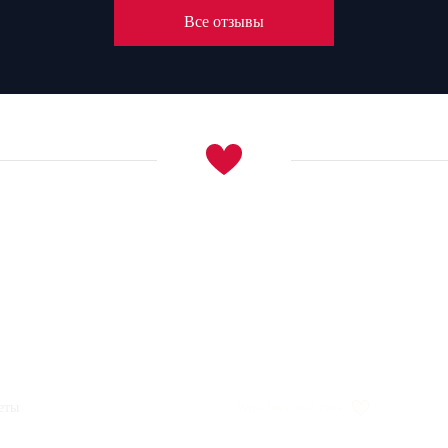
Все отзывы
еты
With love and care