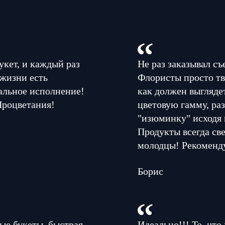
укет, и каждый раз
Не раз заказывал съ
 жизни есть
Флористы просто тв
альное исполнение!
как должен выглядет
Процветания!
цветовую гамму, раз
"изюминку" исходя 
Продукты всегда све
молодцы! Рекоменд
Борис
ые букеты, быстрая
Идеально!!! То, что