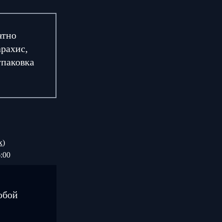
атно
арахис,
упаковка
х
)
:00
юбой