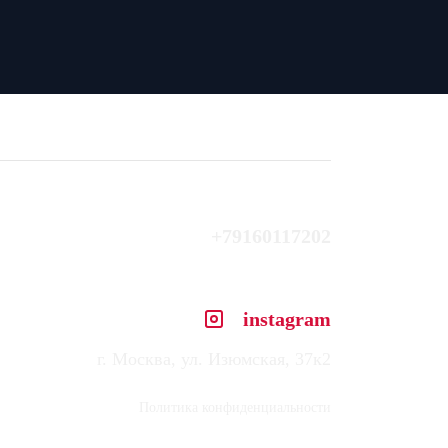
+79160117202
instagram
г. Москва, ул. Изюмская, 37к2
Политика конфиденциальности