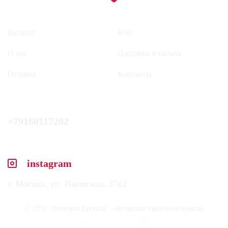
Каталог
Блог
О нас
Доставка и оплата
Отзывы
Контакты
+79160117202
instagram
г. Москва, ул. Изюмская, 37к2
© 2021 "Империя Букетов" - авторские съедобные букеты
With love and care