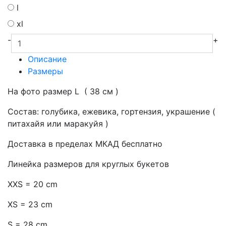
l
xl
-
+
Описание
Размеры
На фото размер L ( 38 см )
Состав: голубика, ежевика, гортензия, украшение (
питахайя или маракуйя )
Доставка в пределах МКАД бесплатно
Линейка размеров для круглых букетов
XXS = 20 cm
XS = 23 cm
S = 28 cm