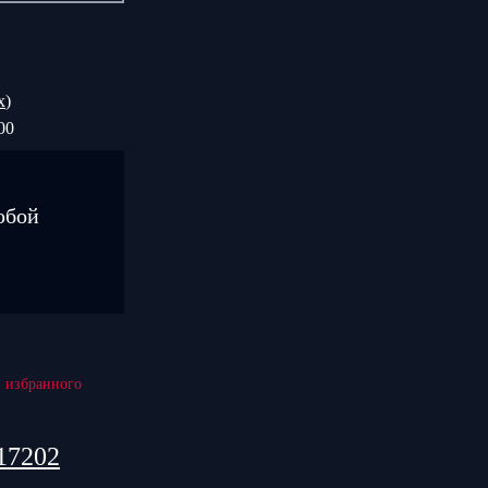
х
)
00
юбой
17202