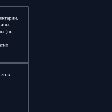
нектарин,
рины,
ны (по
атно
кетов