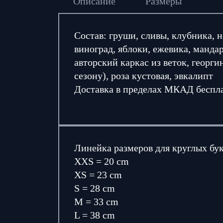
Описание
Размеры
Состав: груши, сливы, клубника, 
виноград, яблоки, ежевика, манда
авторский каркас из веток, георги
сезону), роза кустовая, эвкалипт
Доставка в пределах МКАД беспл
Линейка размеров для круглых бу
XXS = 20 cm
XS = 23 cm
S = 28 cm
M = 33 cm
L = 38 cm