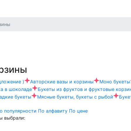
зины
орзины
дложение )
Авторские вазы и корзины
Моно букеты
ка в шоколаде
Букеты из фруктов и фруктовые корзи
адкие букеты
Мясные букеты, букеты с рыбой
Буке
о популярности
По алфавиту
По цене
ы выбрали: