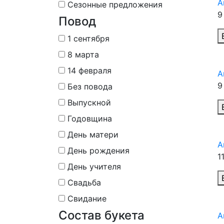
А
Сезонные предложения
9
Повод
1 сентября
8 марта
14 февраля
А
9
Без повода
Выпускной
Годовщина
День матери
А
День рождения
1
День учителя
Свадьба
Свидание
Состав букета
А