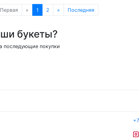
Первая
«
1
2
»
Последняя
аши букеты?
на последующие покупки
+7