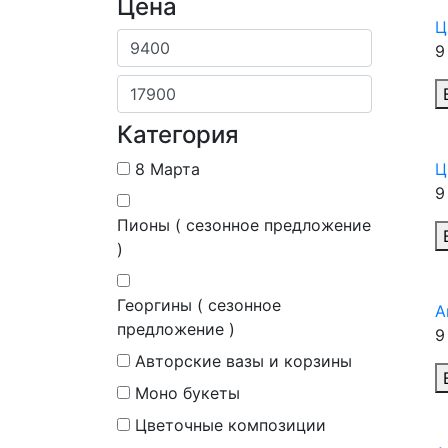
Цена
Ц
9
Категория
8 Марта
Ц
9
Пионы ( сезонное предложение
)
Георгины ( сезонное
А
предложение )
9
Авторские вазы и корзины
Моно букеты
Цветочные композиции